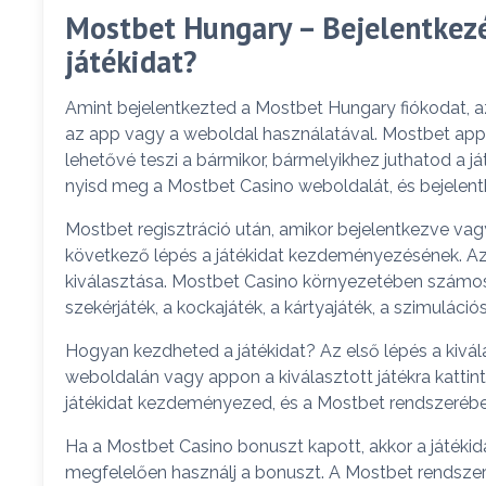
Mostbet Hungary – Bejelentkez
játékidat?
Amint bejelentkezted a Mostbet Hungary fiókodat, a
az app vagy a weboldal használatával. Mostbet appo
lehetővé teszi a bármikor, bármelyikhez juthatod a já
nyisd meg a Mostbet Casino weboldalát, és bejelent
Mostbet regisztráció után, amikor bejelentkezve va
következő lépés a játékidat kezdeményezésének. Az
kiválasztása. Mostbet Casino környezetében számos 
szekérjáték, a kockajáték, a kártyajáték, a szimuláció
Hogyan kezdheted a játékidat? Az első lépés a kivála
weboldalán vagy appon a kiválasztott játékra kattint
játékidat kezdeményezed, és a Mostbet rendszerében
Ha a Mostbet Casino bonuszt kapott, akkor a játék
megfelelően használj a bonuszt. A Mostbet rendszer