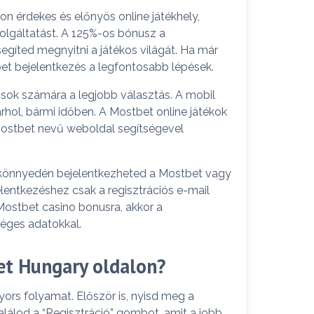
 érdekes és előnyös online játékhely,
olgáltatást. A 125%-os bónusz a
gíted megnyitni a játékos világát. Ha már
tbet bejelentkezés a legfontosabb lépések.
sok számára a legjobb választás. A mobil
hol, bármi időben. A Mostbet online játékok
mostbet nevű weboldal segítségevel
r könnyedén bejelentkezheted a Mostbet vagy
entkezéshez csak a regisztrációs e-mail
 Mostbet casino bonusra, akkor a
séges adatokkal.
et Hungary oldalon?
ors folyamat. Először is, nyisd meg a
álod a “Regisztráció” gombot, amit a jobb