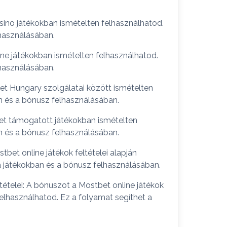
sino játékokban ismételten felhasználhatod.
lhasználásában.
ine játékokban ismételten felhasználhatod.
lhasználásában.
et Hungary szolgálatai között ismételten
n és a bónusz felhasználásában.
et támogatott játékokban ismételten
n és a bónusz felhasználásában.
tbet online játékok feltételei alapján
a játékokban és a bónusz felhasználásában.
ételei: A bónuszot a Mostbet online játékok
elhasználhatod. Ez a folyamat segíthet a