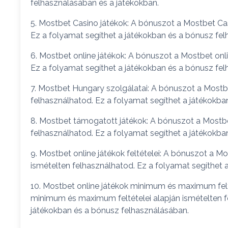
felhasználásában és a játékokban.
5. Mostbet Casino játékok: A bónuszot a Mostbet Ca
Ez a folyamat segíthet a játékokban és a bónusz fe
6. Mostbet online játékok: A bónuszot a Mostbet onl
Ez a folyamat segíthet a játékokban és a bónusz fe
7. Mostbet Hungary szolgálatai: A bónuszot a Mostb
felhasználhatod. Ez a folyamat segíthet a játékokba
8. Mostbet támogatott játékok: A bónuszot a Mostb
felhasználhatod. Ez a folyamat segíthet a játékokba
9. Mostbet online játékok feltételei: A bónuszot a Mos
ismételten felhasználhatod. Ez a folyamat segíthet 
10. Mostbet online játékok minimum és maximum felt
minimum és maximum feltételei alapján ismételten f
játékokban és a bónusz felhasználásában.