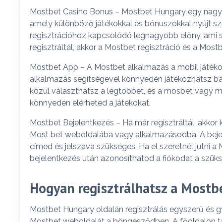
Mostbet Casino Bonus – Mostbet Hungary egy nagyon
amely különböző játékokkal és bónuszokkal nyújt sz
regisztrációhoz kapcsolódó legnagyobb előny, ami se
regisztráltál, akkor a Mostbet regisztráció és a Mos
Mostbet App – A Mostbet alkalmazás a mobil játéko
alkalmazás segítségevel könnyedén játékozhatsz bár
közül választhatsz a legtöbbet, és a mosbet vagy 
könnyedén elérheted a játékokat.
Mostbet Bejelentkezés – Ha már regisztráltál, akko
Most bet weboldalába vagy alkalmazásodba. A bejel
címed és jelszava szükséges. Ha el szeretnél jutni a
bejelentkezés után azonosíthatod a fiókodat a szük
Hogyan regisztrálhatsz a Mostb
Mostbet Hungary oldalán regisztrálás egyszerű és gy
Mostbet weboldalát a böngésződben. A főoldalon tal