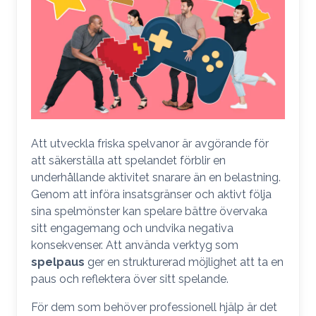
Att utveckla friska spelvanor är avgörande för
att säkerställa att spelandet förblir en
underhållande aktivitet snarare än en belastning.
Genom att införa insatsgränser och aktivt följa
sina spelmönster kan spelare bättre övervaka
sitt engagemang och undvika negativa
konsekvenser. Att använda verktyg som
spelpaus
ger en strukturerad möjlighet att ta en
paus och reflektera över sitt spelande.
För dem som behöver professionell hjälp är det