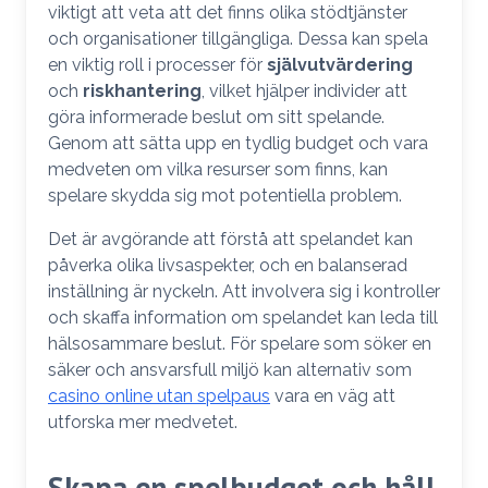
viktigt att veta att det finns olika stödtjänster
och organisationer tillgängliga. Dessa kan spela
en viktig roll i processer för
självutvärdering
och
riskhantering
, vilket hjälper individer att
göra informerade beslut om sitt spelande.
Genom att sätta upp en tydlig budget och vara
medveten om vilka resurser som finns, kan
spelare skydda sig mot potentiella problem.
Det är avgörande att förstå att spelandet kan
påverka olika livsaspekter, och en balanserad
inställning är nyckeln. Att involvera sig i kontroller
och skaffa information om spelandet kan leda till
hälsosammare beslut. För spelare som söker en
säker och ansvarsfull miljö kan alternativ som
casino online utan spelpaus
vara en väg att
utforska mer medvetet.
Skapa en spelbudget och håll