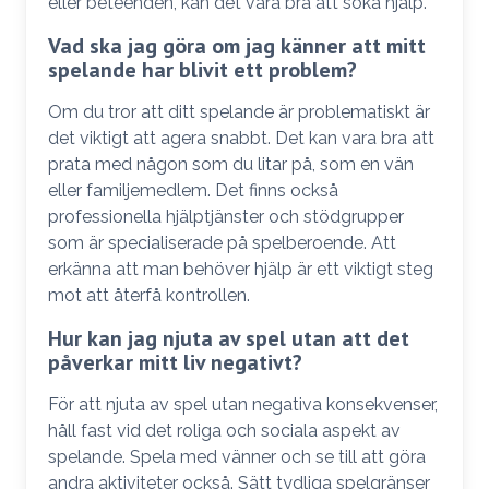
eller beteenden, kan det vara bra att söka hjälp.
Vad ska jag göra om jag känner att mitt
spelande har blivit ett problem?
Om du tror att ditt spelande är problematiskt är
det viktigt att agera snabbt. Det kan vara bra att
prata med någon som du litar på, som en vän
eller familjemedlem. Det finns också
professionella hjälptjänster och stödgrupper
som är specialiserade på spelberoende. Att
erkänna att man behöver hjälp är ett viktigt steg
mot att återfå kontrollen.
Hur kan jag njuta av spel utan att det
påverkar mitt liv negativt?
För att njuta av spel utan negativa konsekvenser,
håll fast vid det roliga och sociala aspekt av
spelande. Spela med vänner och se till att göra
andra aktiviteter också. Sätt tydliga spelgränser