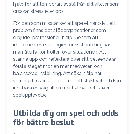
hjälp för att temporärt avstå från aktiviteter som
orsakar stress eller oro.
För den som misstänker att spelet har blivit ett
problem finns det stödorganisationer som
erbjuder professionell hjälp. Genom att
implementera strategier för riskhantering kan
man återfå kontrollen över situationen. Att
stanna upp och reflektera över sitt beteende är
första steget mot en mer medveten och
balanserad inställning. Att söka hjälp när
varningstecken uppträder är ett klokt val och kan
innebära en väg till en mer hållbar och säker
spelupplevelse.
Utbilda dig om spel och odds
för bättre beslut