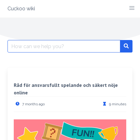
Skip
Cuckoo wiki
to
content
Search
Searc
for:
Råd för ansvarsfullt spelande och säkert nöje
online
7 months ago
9 minutes