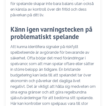
för spelande skapar inte bara balans utan också
en känsla av kontroll över din fritid och dess
påverkan på ditt liv.
Känn igen varningstecken på
problematiskt spelande
Att kunna identifiera signaler på riskfyllt
spelbeteende är avgörande för bevarande av
säkerhet. Ofta börjar det med förändringar i
spelvanor, som att man spelar oftare eller sätter
in större belopp än tidigare. En bristande
budgetering kan leda till att spelandet tar över
ekonomin och påverkar det dagliga livet
negativt. Det är viktigt att hålla sig medveten om
sina egna gränser och att göra regelbundna
självutvärderingar för att bedöma sitt spelande.
Här kan kontroller som spelpaus vara till stor