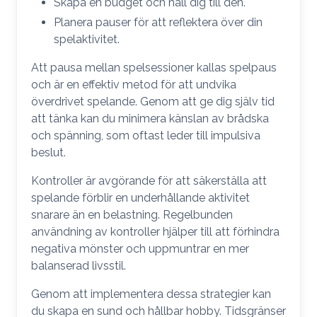
Skapa en budget och håll dig till den.
Planera pauser för att reflektera över din
spelaktivitet.
Att pausa mellan spelsessioner kallas spelpaus
och är en effektiv metod för att undvika
överdrivet spelande. Genom att ge dig själv tid
att tänka kan du minimera känslan av brådska
och spänning, som oftast leder till impulsiva
beslut.
Kontroller är avgörande för att säkerställa att
spelande förblir en underhållande aktivitet
snarare än en belastning. Regelbunden
användning av kontroller hjälper till att förhindra
negativa mönster och uppmuntrar en mer
balanserad livsstil.
Genom att implementera dessa strategier kan
du skapa en sund och hållbar hobby. Tidsgränser