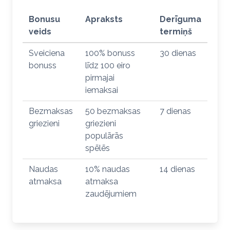
Bonusu
Apraksts
Derīguma
veids
termiņš
Sveiciena
100% bonuss
30 dienas
bonuss
līdz 100 eiro
pirmajai
iemaksai
Bezmaksas
50 bezmaksas
7 dienas
griezieni
griezieni
populārās
spēlēs
Naudas
10% naudas
14 dienas
atmaksa
atmaksa
zaudējumiem