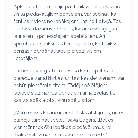
Apkopojot informāciju par fenikss online kazino
un tā piedāvātajiem bonusiem, var secināt, ka
fenikss ir viens no labākajiem kazino Latvijā. Tas
piedāvā dažādus bonusus, kas ir pievilcīgi gan
jaunajiem, gan esošajiem spēlētājiem. Arī
spēlētāju atsauksmes liecina par to, ka fenikss
cenšas nodrošināt labu pieredzi visiem
lietotājiem.
Tomēr ir svarīgi atcerēties, ka katra spēlētāja
pieredze var atšķirties, un tas, kas der vienam, var
nebūt piemērots citam. Tādēļ spēlētājiem ir
jāpievērš uzmanība bonusiem un jāizvēlas tie,
kas vislabāk atbilst viņu spēļu stilam.
„Man fenikss kazino ir bijis lielisks atklājums, un es
plānoju turpināt spēlēt,” saka Edgars. „Bet es
vienmēr meklēšu labākos piedāvājumus, lai
maksimāli izmantotu savu spēļu pieredzi.”