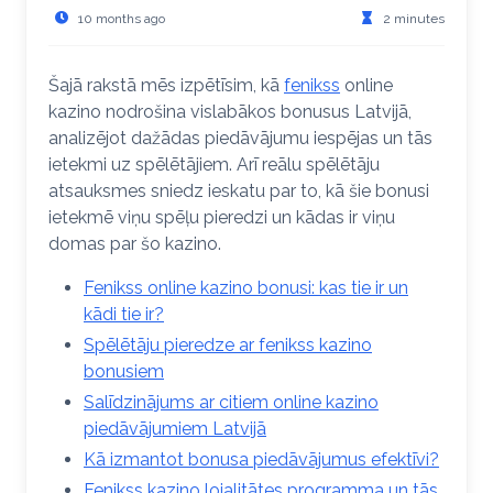
10 months ago
2 minutes
Šajā rakstā mēs izpētīsim, kā
fenikss
online
kazino nodrošina vislabākos bonusus Latvijā,
analizējot dažādas piedāvājumu iespējas un tās
ietekmi uz spēlētājiem. Arī reālu spēlētāju
atsauksmes sniedz ieskatu par to, kā šie bonusi
ietekmē viņu spēļu pieredzi un kādas ir viņu
domas par šo kazino.
Fenikss online kazino bonusi: kas tie ir un
kādi tie ir?
Spēlētāju pieredze ar fenikss kazino
bonusiem
Salīdzinājums ar citiem online kazino
piedāvājumiem Latvijā
Kā izmantot bonusa piedāvājumus efektīvi?
Fenikss kazino lojalitātes programma un tās