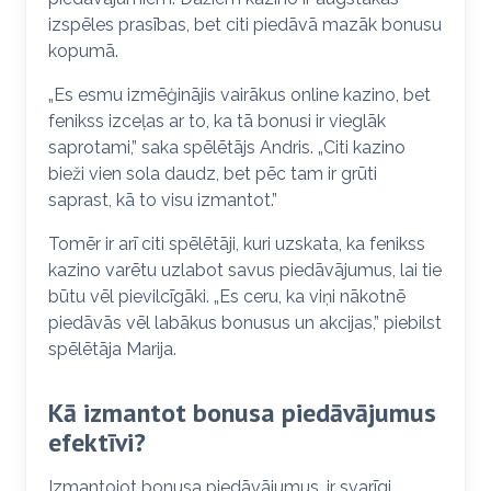
izspēles prasības, bet citi piedāvā mazāk bonusu
kopumā.
„Es esmu izmēģinājis vairākus online kazino, bet
fenikss izceļas ar to, ka tā bonusi ir vieglāk
saprotami,” saka spēlētājs Andris. „Citi kazino
bieži vien sola daudz, bet pēc tam ir grūti
saprast, kā to visu izmantot.”
Tomēr ir arī citi spēlētāji, kuri uzskata, ka fenikss
kazino varētu uzlabot savus piedāvājumus, lai tie
būtu vēl pievilcīgāki. „Es ceru, ka viņi nākotnē
piedāvās vēl labākus bonusus un akcijas,” piebilst
spēlētāja Marija.
Kā izmantot bonusa piedāvājumus
efektīvi?
Izmantojot bonusa piedāvājumus, ir svarīgi