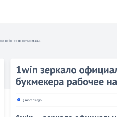
ра рабочее на сегодня.1971
1win зеркало официа
букмекера рабочее на
9 months ago