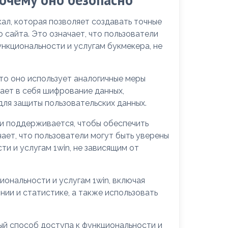
кал, которая позволяет создавать точные
 сайта. Это означает, что пользователи
ункциональности и услугам букмекера, не
что оно использует аналогичные меры
чает в себя шифрование данных,
для защиты пользовательских данных.
 и поддерживается, чтобы обеспечить
чает, что пользователи могут быть уверены
ти и услугам 1win, не зависящим от
иональности и услугам 1win, включая
нии и статистике, а также использовать
ный способ доступа к функциональности и