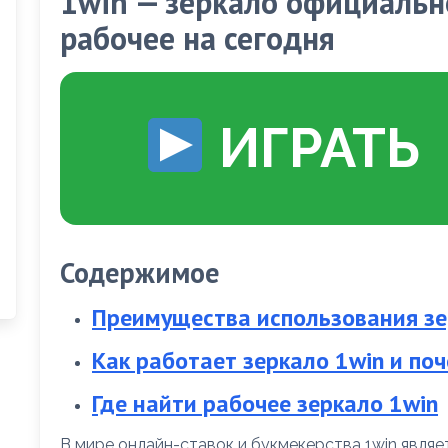
1win — зеркало официальн
рабочее на сегодня
ИГРАТЬ
Содержимое
Преимущества использования зе
Как работает зеркало 1win и по
Где найти рабочее зеркало 1win
В мире онлайн-ставок и букмекерства 1win являе