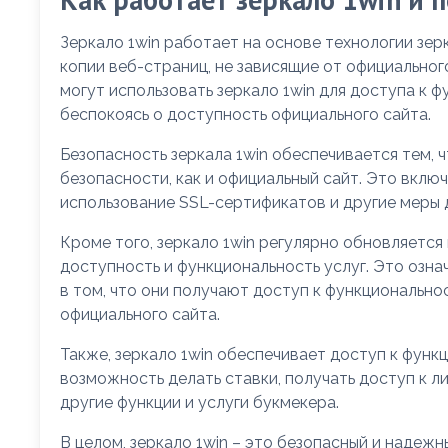
Зеркало 1win работает на основе технологии зер
копии веб-страниц, не зависящие от официального
могут использовать зеркало 1win для доступа к ф
беспокоясь о доступность официального сайта.
Безопасность зеркала 1win обеспечивается тем, 
безопасности, как и официальный сайт. Это вклю
использование SSL-сертификатов и другие меры 
Кроме того, зеркало 1win регулярно обновляется
доступность и функциональность услуг. Это озна
в том, что они получают доступ к функциональнос
официального сайта.
Также, зеркало 1win обеспечивает доступ к функц
возможность делать ставки, получать доступ к ли
другие функции и услуги букмекера.
В целом, зеркало 1win – это безопасный и надеж