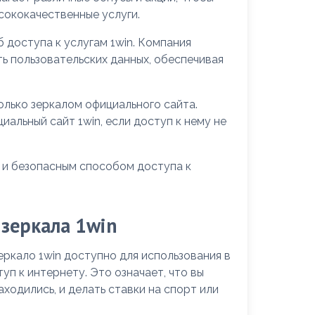
сококачественные услуги.
 доступа к услугам 1win. Компания
ь пользовательских данных, обеспечивая
только зеркалом официального сайта.
альный сайт 1win, если доступ к нему не
м и безопасным способом доступа к
зеркала 1win
ркало 1win доступно для использования в
уп к интернету. Это означает, что вы
аходились, и делать ставки на спорт или