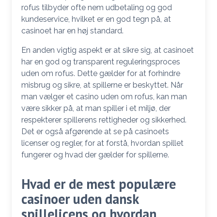
rofus tilbyder ofte nem udbetaling og god
kundeservice, hvilket er en god tegn på, at
casinoet har en høj standard.
En anden vigtig aspekt er at sikre sig, at casinoet
har en god og transparent reguleringsproces
uden om rofus. Dette gælder for at forhindre
misbrug og sikre, at spillerne er beskyttet. Når
man vælger et casino uden om rofus, kan man
være sikker på, at man spiller i et miljø, der
respekterer spillerens rettigheder og sikkerhed.
Det er også afgørende at se på casinoets
licenser og regler, for at forstå, hvordan spillet
fungerer og hvad der gælder for spillerne.
Hvad er de mest populære
casinoer uden dansk
spillelicens og hvordan