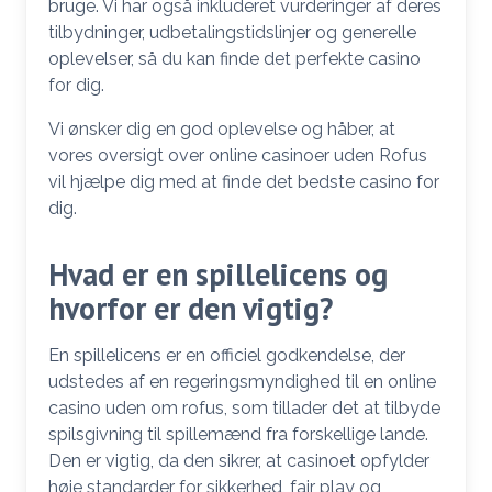
bruge. Vi har også inkluderet vurderinger af deres
tilbydninger, udbetalingstidslinjer og generelle
oplevelser, så du kan finde det perfekte casino
for dig.
Vi ønsker dig en god oplevelse og håber, at
vores oversigt over online casinoer uden Rofus
vil hjælpe dig med at finde det bedste casino for
dig.
Hvad er en spillelicens og
hvorfor er den vigtig?
En spillelicens er en officiel godkendelse, der
udstedes af en regeringsmyndighed til en online
casino uden om rofus, som tillader det at tilbyde
spilsgivning til spillemænd fra forskellige lande.
Den er vigtig, da den sikrer, at casinoet opfylder
høje standarder for sikkerhed, fair play og